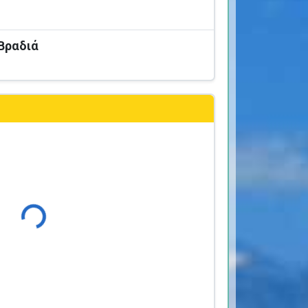
 Βραδιά
Φόρτωση...