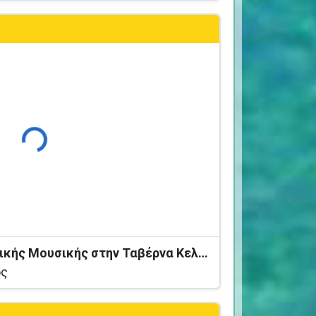
Φόρτωση...
Βραδιά Ζωντανής Ελληνικής Μουσικής στην Ταβέρνα Κελάρι
ος