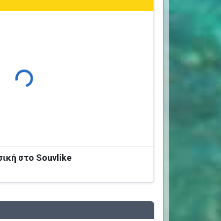
Φόρτωση...
σική στο Souvlike