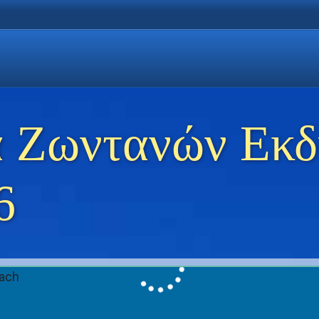
η Χρυσή Ακτή
 Θάσο
ώσεις στη Θάσο
 Ζωντανών Εκ
6