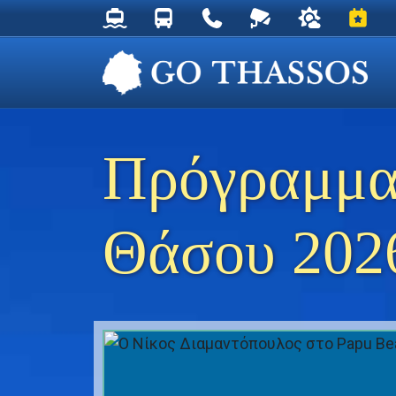
Δρομολόγια Φέρυ για Θάσο
Δρομολόγια Λεωφορείων Θάσου
Χρήσιμα Τηλέφωνα
Ζωντανή Κάμερα στ
Ο καιρός στη
Εκδηλ
Πρόγραμμα
Θάσου 202