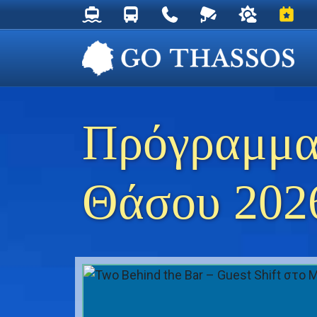
Δρομολόγια Φέρυ για Θάσο
Δρομολόγια Λεωφορείων Θάσου
Χρήσιμα Τηλέφωνα
Ζωντανή Κάμερα στ
Ο καιρός στη
Εκδηλ
Πρόγραμμα
Θάσου 202