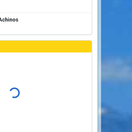
Achinos
Φόρτωση...