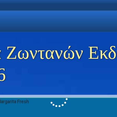
η Χρυσή Ακτή
 Θάσο
ώσεις στη Θάσο
 Ζωντανών Εκ
6