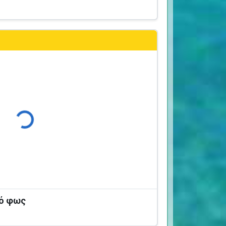
Φόρτωση...
κό φως