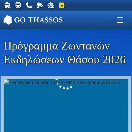
Δρομολόγια Φέρυ για Θάσο
Δρομολόγια Λεωφορείων Θάσου
Χρήσιμα Τηλέφωνα
Ζωντανή Κάμερα στη Χρυσή Ακτή
Ο καιρός στη Θάσο
Εκδηλώσεις στη Θάσο
Πρόγραμμα Ζωντανών
Εκδηλώσεων Θάσου 2026