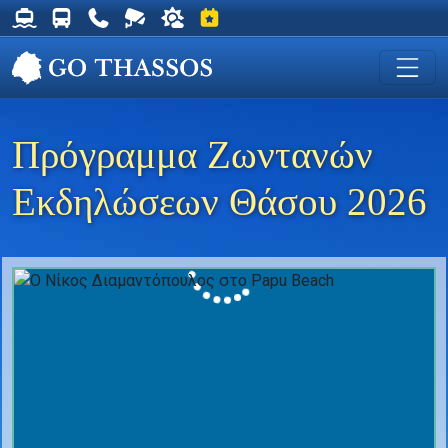
Δρομολόγια Φέρυ για Θάσο
Δρομολόγια Λεωφορείων Θάσου
Χρήσιμα Τηλέφωνα
Ζωντανή Κάμερα στη Χρυσή Ακτή
Ο καιρός στη Θάσο
Εκδηλώσεις στη Θάσο
Πρόγραμμα Ζωντανών
Εκδηλώσεων Θάσου 2026