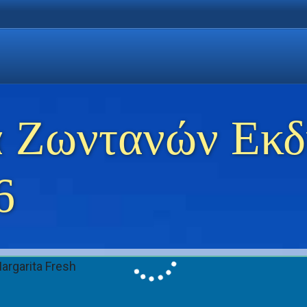
η Χρυσή Ακτή
 Θάσο
ώσεις στη Θάσο
 Ζωντανών Εκ
6