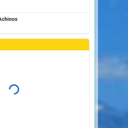
Achinos
Φόρτωση...