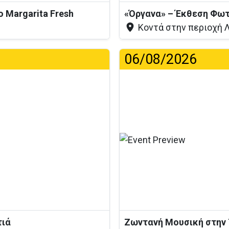
το Margarita Fresh
«Όργανα» – Έκθεση Φω
Κοντά στην περιοχή Λ
06/08/2026
η...
τιά
Ζωντανή Μουσική στην