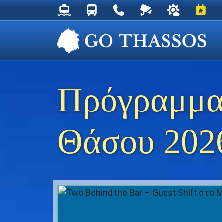
Δρομολόγια Φέρυ για Θάσο
Δρομολόγια Λεωφορείων Θάσου
Χρήσιμα Τηλέφωνα
Ζωντανή Κάμερα στ
Ο καιρός στη
Εκδηλ
Πρόγραμμα
Θάσου 202