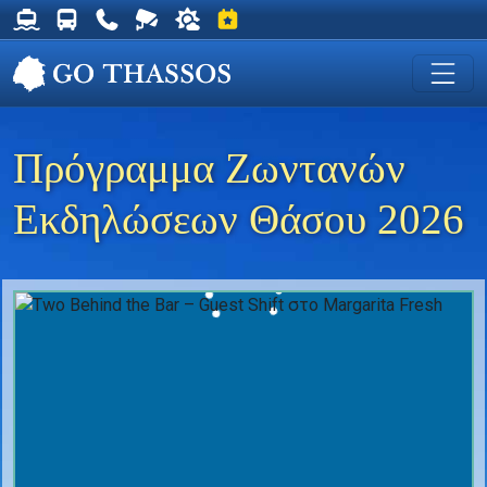
Δρομολόγια Φέρυ για Θάσο
Δρομολόγια Λεωφορείων Θάσου
Χρήσιμα Τηλέφωνα
Ζωντανή Κάμερα στη Χρυσή Ακτή
Ο καιρός στη Θάσο
Εκδηλώσεις στη Θάσο
Πρόγραμμα Ζωντανών
Εκδηλώσεων Θάσου 2026