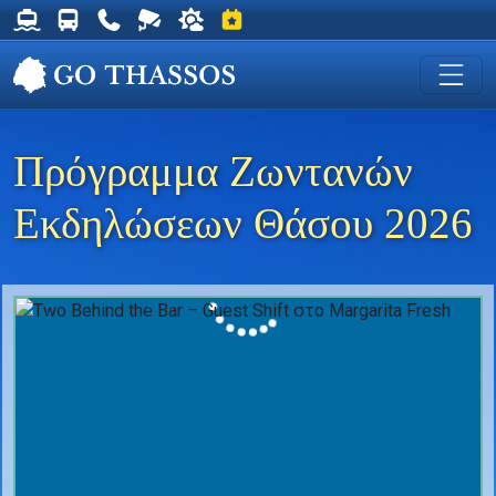
Δρομολόγια Φέρυ για Θάσο
Δρομολόγια Λεωφορείων Θάσου
Χρήσιμα Τηλέφωνα
Ζωντανή Κάμερα στη Χρυσή Ακτή
Ο καιρός στη Θάσο
Εκδηλώσεις στη Θάσο
Πρόγραμμα Ζωντανών
Εκδηλώσεων Θάσου 2026