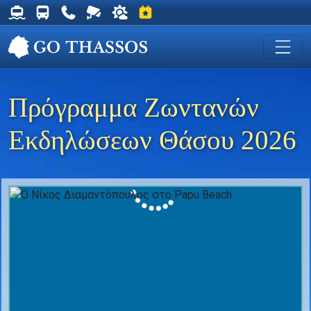
Δρομολόγια Φέρυ για Θάσο
Δρομολόγια Λεωφορείων Θάσου
Χρήσιμα Τηλέφωνα
Ζωντανή Κάμερα στη Χρυσή Ακτή
Ο καιρός στη Θάσο
Εκδηλώσεις στη Θάσο
Πρόγραμμα Ζωντανών
Εκδηλώσεων Θάσου 2026