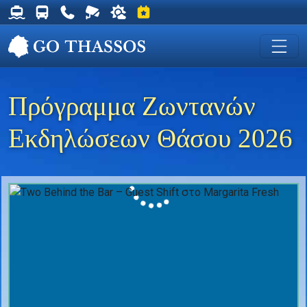
Δρομολόγια Φέρυ για Θάσο
Δρομολόγια Λεωφορείων Θάσου
Χρήσιμα Τηλέφωνα
Ζωντανή Κάμερα στη Χρυσή Ακτή
Ο καιρός στη Θάσο
Εκδηλώσεις στη Θάσο
Πρόγραμμα Ζωντανών
Εκδηλώσεων Θάσου 2026