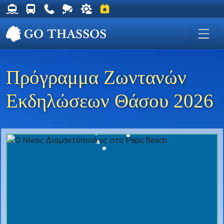
Δρομολόγια Φέρυ για Θάσο
Δρομολόγια Λεωφορείων Θάσου
Χρήσιμα Τηλέφωνα
Ζωντανή Κάμερα στη Χρυσή Ακτή
Ο καιρός στη Θάσο
Εκδηλώσεις στη Θάσο
Πρόγραμμα Ζωντανών
Εκδηλώσεων Θάσου 2026