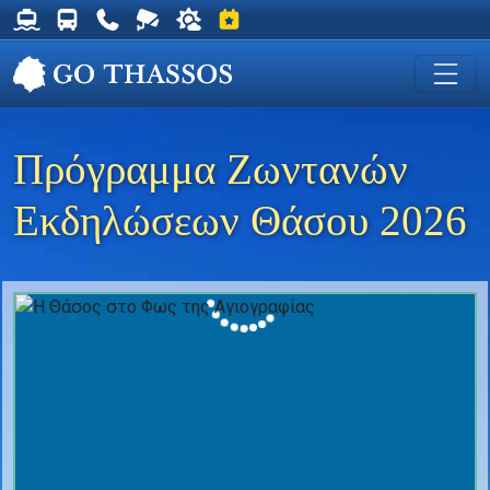
Δρομολόγια Φέρυ για Θάσο
Δρομολόγια Λεωφορείων Θάσου
Χρήσιμα Τηλέφωνα
Ζωντανή Κάμερα στη Χρυσή Ακτή
Ο καιρός στη Θάσο
Εκδηλώσεις στη Θάσο
Πρόγραμμα Ζωντανών
Εκδηλώσεων Θάσου 2026