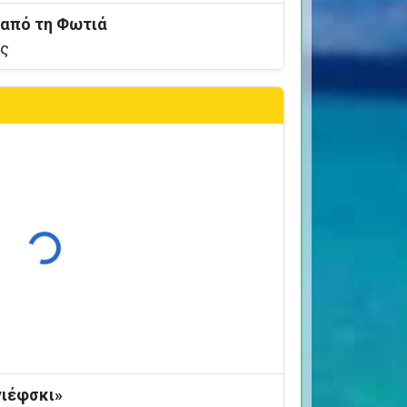
 από τη Φωτιά
ος
Φόρτωση...
γιέφσκι»