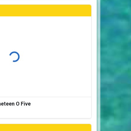
Φόρτωση...
neteen O Five