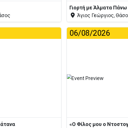
Γιορτή με Άλματα Πάνω
άσος
Άγιος Γεώργιος, Θάσ
06/08/2026
...
λάτανα
«Ο Φίλος μου ο Ντοστο