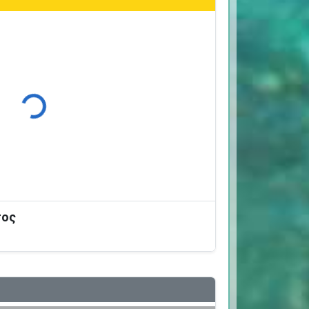
Φόρτωση...
σος