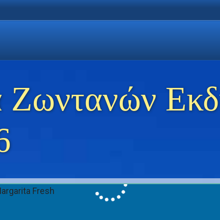
η Χρυσή Ακτή
 Θάσο
ώσεις στη Θάσο
 Ζωντανών Εκ
6