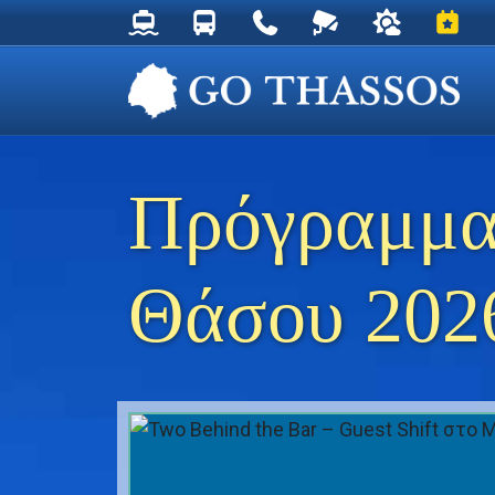
Δρομολόγια Φέρυ για Θάσο
Δρομολόγια Λεωφορείων Θάσου
Χρήσιμα Τηλέφωνα
Ζωντανή Κάμερα στ
Ο καιρός στη
Εκδηλ
Πρόγραμμα
Θάσου 202