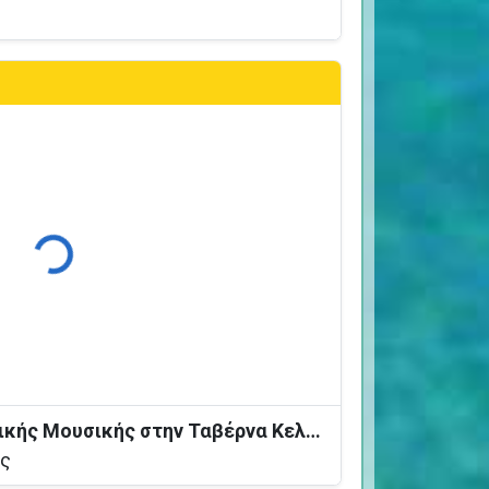
Φόρτωση...
Βραδιά Ζωντανής Ελληνικής Μουσικής στην Ταβέρνα Κελάρι
ος