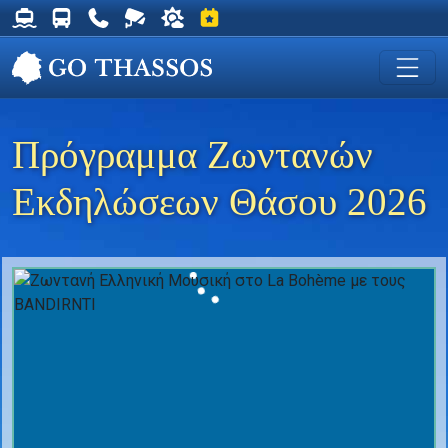
Δρομολόγια Φέρυ για Θάσο
Δρομολόγια Λεωφορείων Θάσου
Χρήσιμα Τηλέφωνα
Ζωντανή Κάμερα στη Χρυσή Ακτή
Ο καιρός στη Θάσο
Εκδηλώσεις στη Θάσο
Πρόγραμμα Ζωντανών
Εκδηλώσεων Θάσου 2026