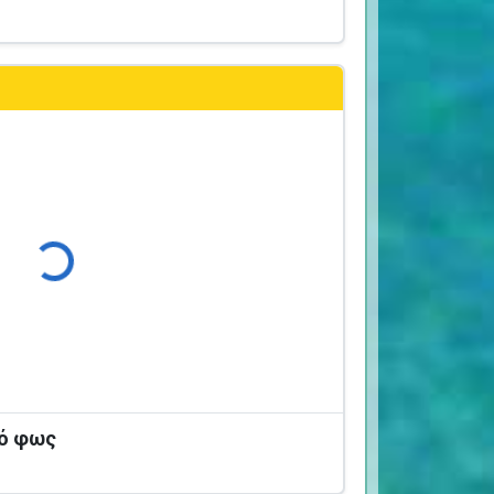
Φόρτωση...
κό φως