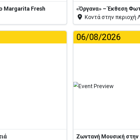
το Margarita Fresh
«Όργανα» – Έκθεση Φω
Κοντά στην περιοχή Λ
06/08/2026
...
τιά
Ζωντανή Μουσική στην