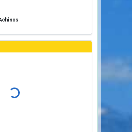
Achinos
Φόρτωση...