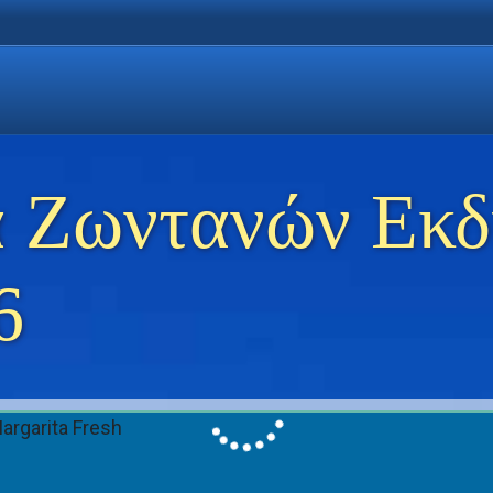
η Χρυσή Ακτή
 Θάσο
ώσεις στη Θάσο
 Ζωντανών Εκ
6