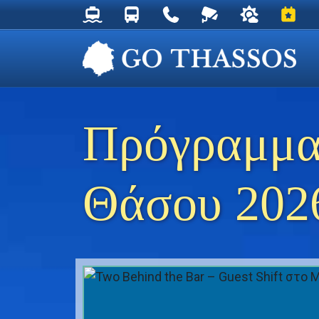
Δρομολόγια Φέρυ για Θάσο
Δρομολόγια Λεωφορείων Θάσου
Χρήσιμα Τηλέφωνα
Ζωντανή Κάμερα στ
Ο καιρός στη
Εκδηλ
Πρόγραμμα
Θάσου 202