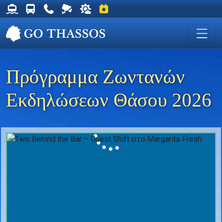
Δρομολόγια Φέρυ για Θάσο
Δρομολόγια Λεωφορείων Θάσου
Χρήσιμα Τηλέφωνα
Ζωντανή Κάμερα στη Χρυσή Ακτή
Ο καιρός στη Θάσο
Εκδηλώσεις στη Θάσο
Πρόγραμμα Ζωντανών
Εκδηλώσεων Θάσου 2026