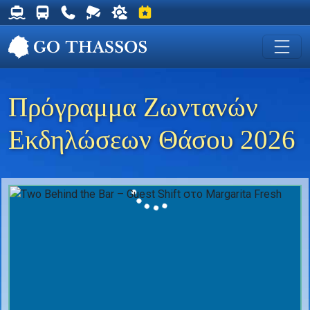
Δρομολόγια Φέρυ για Θάσο
Δρομολόγια Λεωφορείων Θάσου
Χρήσιμα Τηλέφωνα
Ζωντανή Κάμερα στη Χρυσή Ακτή
Ο καιρός στη Θάσο
Εκδηλώσεις στη Θάσο
Πρόγραμμα Ζωντανών
Εκδηλώσεων Θάσου 2026