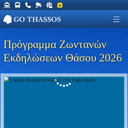
Δρομολόγια Φέρυ για Θάσο
Δρομολόγια Λεωφορείων Θάσου
Χρήσιμα Τηλέφωνα
Ζωντανή Κάμερα στη Χρυσή Ακτή
Ο καιρός στη Θάσο
Εκδηλώσεις στη Θάσο
Πρόγραμμα Ζωντανών
Εκδηλώσεων Θάσου 2026