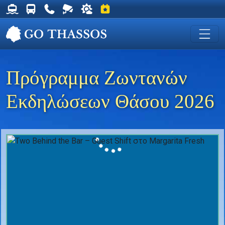
Δρομολόγια Φέρυ για Θάσο
Δρομολόγια Λεωφορείων Θάσου
Χρήσιμα Τηλέφωνα
Ζωντανή Κάμερα στη Χρυσή Ακτή
Ο καιρός στη Θάσο
Εκδηλώσεις στη Θάσο
Πρόγραμμα Ζωντανών
Εκδηλώσεων Θάσου 2026