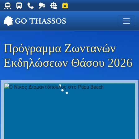
Δρομολόγια Φέρυ για Θάσο
Δρομολόγια Λεωφορείων Θάσου
Χρήσιμα Τηλέφωνα
Ζωντανή Κάμερα στη Χρυσή Ακτή
Ο καιρός στη Θάσο
Εκδηλώσεις στη Θάσο
Πρόγραμμα Ζωντανών
Εκδηλώσεων Θάσου 2026