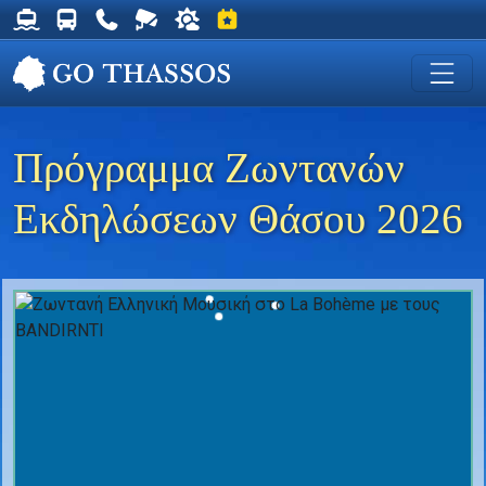
Δρομολόγια Φέρυ για Θάσο
Δρομολόγια Λεωφορείων Θάσου
Χρήσιμα Τηλέφωνα
Ζωντανή Κάμερα στη Χρυσή Ακτή
Ο καιρός στη Θάσο
Εκδηλώσεις στη Θάσο
Πρόγραμμα Ζωντανών
Εκδηλώσεων Θάσου 2026