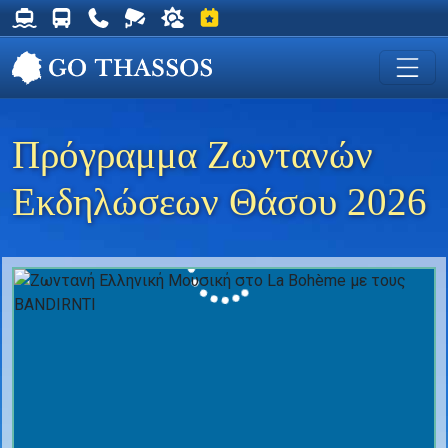
Δρομολόγια Φέρυ για Θάσο
Δρομολόγια Λεωφορείων Θάσου
Χρήσιμα Τηλέφωνα
Ζωντανή Κάμερα στη Χρυσή Ακτή
Ο καιρός στη Θάσο
Εκδηλώσεις στη Θάσο
Πρόγραμμα Ζωντανών
Εκδηλώσεων Θάσου 2026