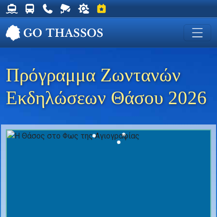
Δρομολόγια Φέρυ για Θάσο
Δρομολόγια Λεωφορείων Θάσου
Χρήσιμα Τηλέφωνα
Ζωντανή Κάμερα στη Χρυσή Ακτή
Ο καιρός στη Θάσο
Εκδηλώσεις στη Θάσο
Πρόγραμμα Ζωντανών
Εκδηλώσεων Θάσου 2026