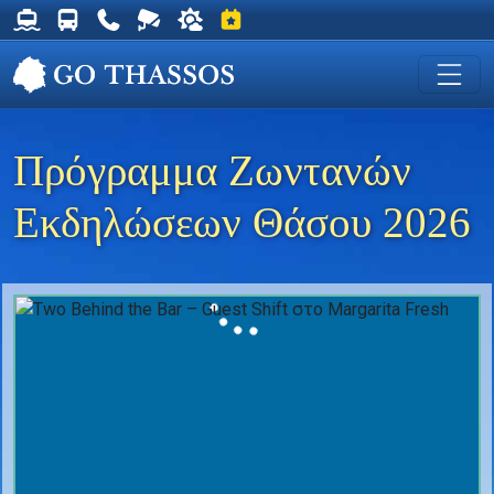
Δρομολόγια Φέρυ για Θάσο
Δρομολόγια Λεωφορείων Θάσου
Χρήσιμα Τηλέφωνα
Ζωντανή Κάμερα στη Χρυσή Ακτή
Ο καιρός στη Θάσο
Εκδηλώσεις στη Θάσο
Πρόγραμμα Ζωντανών
Εκδηλώσεων Θάσου 2026